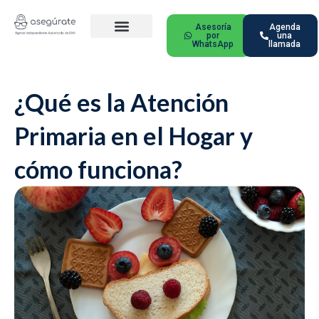
Ir
al
Asesoría
Agenda
por
una
contenido
WhatsApp
llamada
Nuestros Planes
Ciudades Principales
Preguntas Frecuentes
¿Qué es la Atención
Primaria en el Hogar y
cómo funciona?