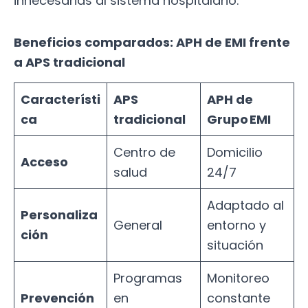
innecesarias al sistema hospitalario.
Beneficios comparados: APH de EMI frente
a APS tradicional
Característi
APS
APH de
ca
tradicional
Grupo EMI
Centro de
Domicilio
Acceso
salud
24/7
Adaptado al
Personaliza
General
entorno y
ción
situación
Programas
Monitoreo
Prevención
en
constante