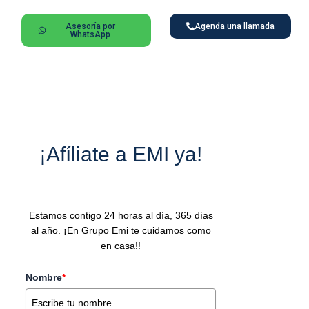
Asesoría por
Agenda una llamada
WhatsApp
¡Afíliate a EMI ya!
Estamos contigo 24 horas al día, 365 días
al año. ¡En Grupo Emi te cuidamos como
en casa!!
Nombre
*