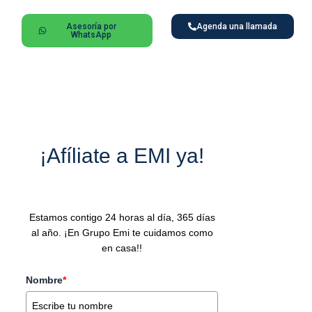
Asesoría por
Agenda una llamada
WhatsApp
¡Afíliate a EMI ya!
Estamos contigo 24 horas al día, 365 días
al año. ¡En Grupo Emi te cuidamos como
en casa!!
Nombre
*