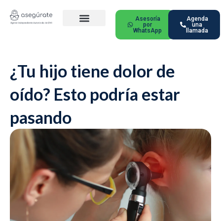
Ir
al
Asesoría
Agenda
por
una
contenido
WhatsApp
llamada
Nuestros Planes
Ciudades Principales
Preguntas Frecuentes
¿Tu hijo tiene dolor de
oído? Esto podría estar
pasando