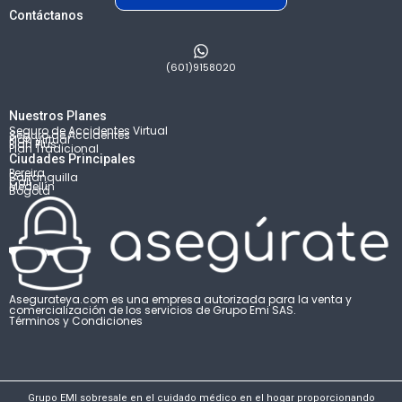
Contáctanos
(601)9158020
Nuestros Planes
Seguro de Accidentes Virtual
Seguro de Accidentes
Plan Virtual
Plan Plus
Plan Tradicional
Ciudades Principales
Pereira
Barranquilla
Cali
Medellín
Bogotá
Asegurateya.com es una empresa autorizada para la venta y
comercialización de los servicios de Grupo Emi SAS.
Términos y Condiciones
Grupo EMI sobresale en el cuidado médico en el hogar proporcionando