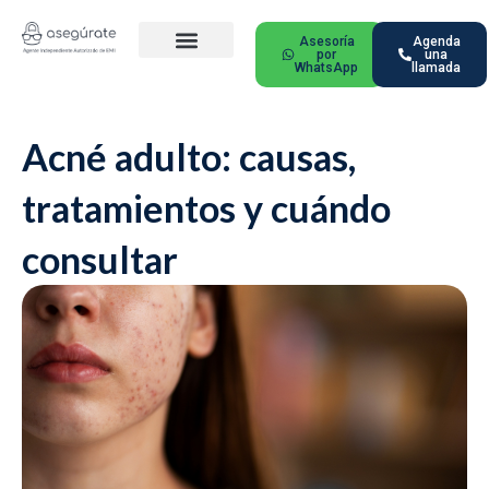
Ir
al
Asesoría
Agenda
por
una
contenido
WhatsApp
llamada
Nuestros Planes
Ciudades Principales
Preguntas Frecuentes
Acné adulto: causas,
tratamientos y cuándo
consultar