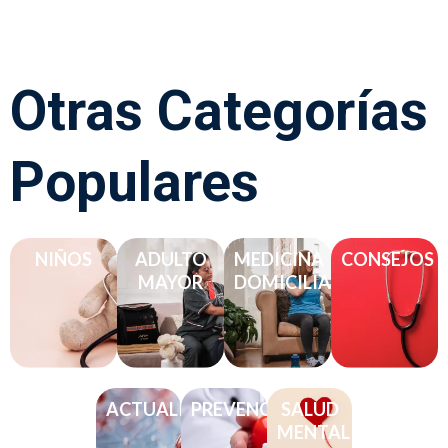
Otras Categorías
Populares
NIÑOS
ADULTO
MEDICINA
CONSEJOS
MAYOR
DOMICILIARIA
ACTUALIDAD
PREVENCIÓN
SALUD
MENTAL