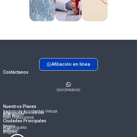
Afiliación en línea
Contáctanos
(601)9158020
Nuestros Planes
Seguro de Accidentes Virtual
Seguro de Accidentes
Plan Virtual
Plan Plus
Plan Tradicional
Ciudades Principales
Pereira
Barranquilla
Cali
Medellín
Bogotá