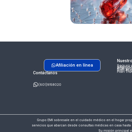
Nuestro
Afiliación en línea
Seguro d
Seguro 
Plan Virt
Plan Plu
Plan Tra
Contáctanos
(601)9158020
Grupo EMI sobresale en el cuidado médico en el hogar pro
servicios que abarcan desde consultas médicas en casa hasta 
Su misión principal e