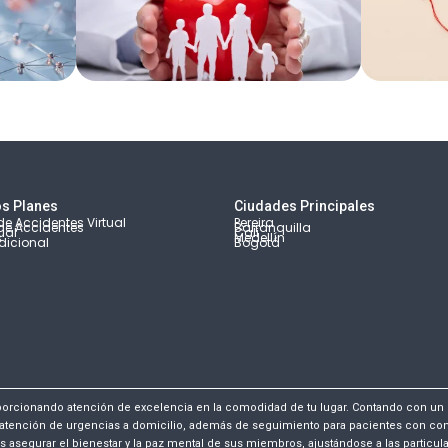
s Planes
Ciudades Principales
e Accidentes Virtual
Pereira
de Accidentes
Barranquilla
ual
Cali
s
Medellín
dicional
Bogotá
porcionando atención de excelencia en la comodidad de tu lugar. Contando con un
atención de urgencias a domicilio, además de seguimiento para pacientes con condi
s asegurar el bienestar y la paz mental de sus miembros, ajustándose a las particu